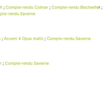
ch
;
Compte-rendu Colmar
;
Compte-rendu Bischwille
r ;
pte-rendu Saverne
s
;
Accent 4 Opus matin
;
Compte-rendu Saverne
r
;
Compte-rendu Saverne