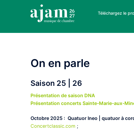
Aller
au
Téléchargez le pr
contenu
On en parle
Saison 25 | 26
Présentation de saison DNA
Présentation concerts Sainte-Marie-aux-Min
Octobre 2025 : Quatuor Ineo | quatuor à cor
Concertclassic.com
;