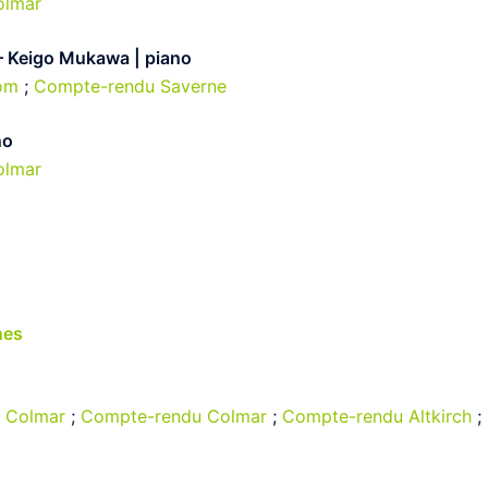
olmar
 – Keigo Mukawa | piano
com
;
Compte-rendu Saverne
no
olmar
nes
t Colmar
;
Compte-rendu Colmar
;
Compte-rendu Altkirch
;