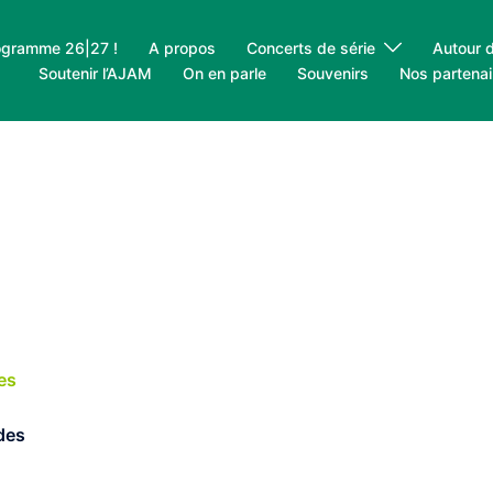
ogramme 26|27 !
A propos
Concerts de série
Autour 
Soutenir l’AJAM
On en parle
Souvenirs
Nos partenai
es
des