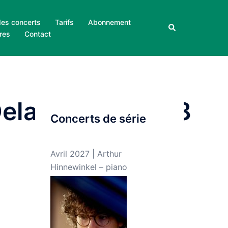
des concerts
Tarifs
Abonnement
Rechercher
res
Contact
_Delang_E4A5338
Concerts de série
Avril 2027 | Arthur
Hinnewinkel – piano