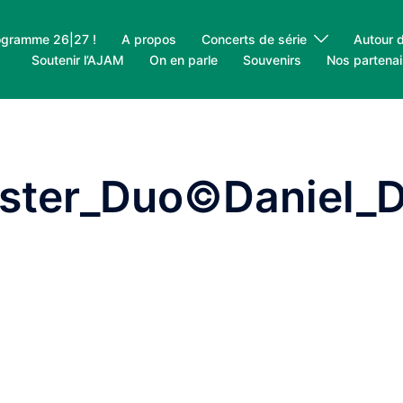
ogramme 26|27 !
A propos
Concerts de série
Autour 
Soutenir l’AJAM
On en parle
Souvenirs
Nos partenai
ister_Duo©Daniel