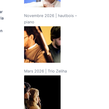
ar
Novembre 2026 | hautbois –
 la
piano
in
Mars 2026 | Trio Zeliha