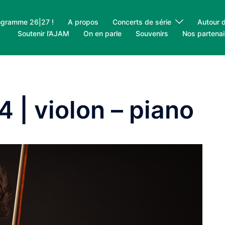
ogramme 26|27 !
A propos
Concerts de série
Autour 
Soutenir l’AJAM
On en parle
Souvenirs
Nos partenai
| violon – piano