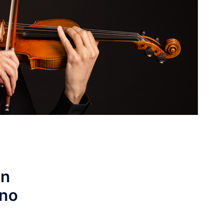
on
no