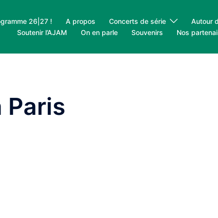
ogramme 26|27 !
A propos
Concerts de série
Autour 
Soutenir l’AJAM
On en parle
Souvenirs
Nos partenai
 Paris