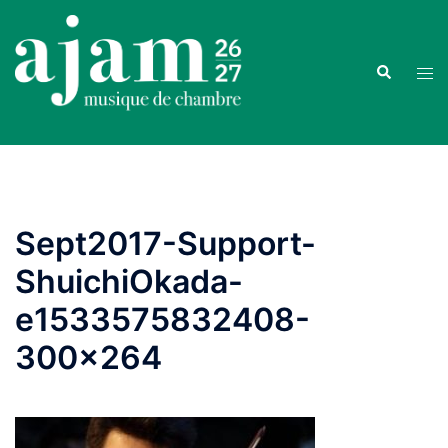
Aller
au
contenu
Recherche
Ouvr
le
men
Sept2017-Support-
ShuichiOkada-
e1533575832408-
300×264