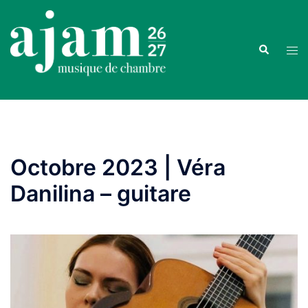
Aller
au
contenu
Recherche
Ouvr
le
men
Octobre 2023 | Véra
Danilina – guitare