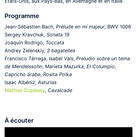
Etats-Unis, aux Pays-Bas, en Allemagne et en Italie.
Programme
Jean-Sébastien Bach,
Prélude en mi majeur
, BWV 1006
Sergey Kravchuk,
Sonata 19
Joaquín Rodrigo,
Toccata
Andrey Zelenskiy,
3 bagatelles
Francisco Tárrega,
Isabel Vals
,
Preludio sobre un tema
de Mendelssohn
,
Marieta Mazurka
,
El Columpio
,
Capricho árabe
,
Rosita Polka
Isaac Albéniz,
Asturias
Mathias Duplessy
,
Cavalcade
À écouter