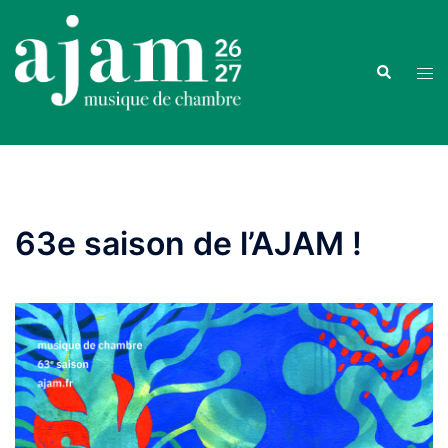
Aller
au
contenu
Recherche
Ouvr
le
men
63e saison de l’AJAM !