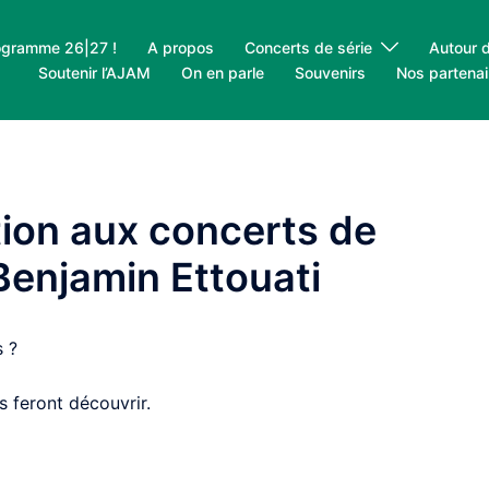
ogramme 26|27 !
A propos
Concerts de série
Autour 
Soutenir l’AJAM
On en parle
Souvenirs
Nos partenai
tion aux concerts de
 Benjamin Ettouati
s ?
 feront découvrir.