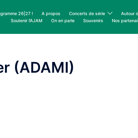
ogramme 26|27 !
A propos
Concerts de série
Autour 
Soutenir l’AJAM
On en parle
Souvenirs
Nos partenai
er (ADAMI)