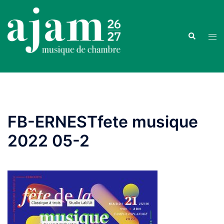
Aller
au
contenu
Recherche
Ouvr
le
men
FB-ERNESTfete musique
2022 05-2