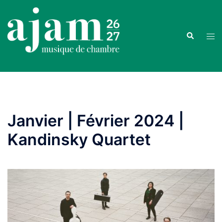
Aller
au
contenu
Recherche
Ouvr
le
men
Janvier | Février 2024 |
Kandinsky Quartet