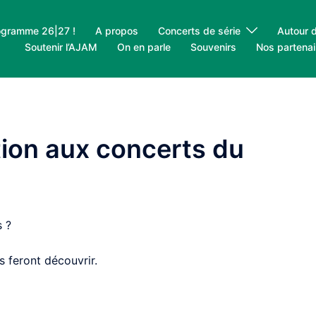
ogramme 26|27 !
A propos
Concerts de série
Autour 
Soutenir l’AJAM
On en parle
Souvenirs
Nos partenai
tion aux concerts du
s ?
 feront découvrir.