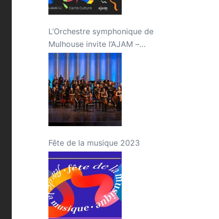
L’Orchestre symphonique de
Mulhouse invite l’AJAM –
Concert « Jeunes talents »
Fête de la musique 2023