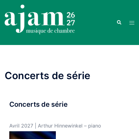
Aller
au
contenu
Recherche
Ouvr
le
men
Concerts de série
Concerts de série
Avril 2027 | Arthur Hinnewinkel – piano