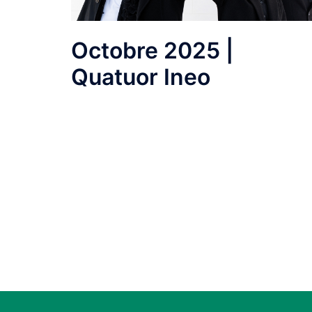
Octobre 2025 |
Quatuor Ineo
Nadia Kalmykova | violonLiuba Kalmykova |
violonGiorgi Mardaleishvili | altoConstantin
Siepermann | violoncelle S’il représente l’un d
plus grands défis pour un […]