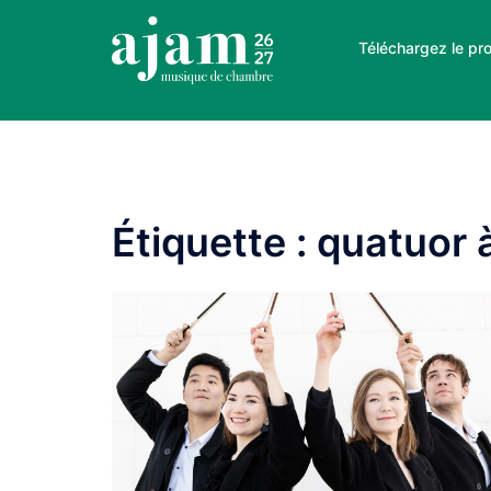
Aller
au
Téléchargez le pr
contenu
Étiquette :
quatuor 