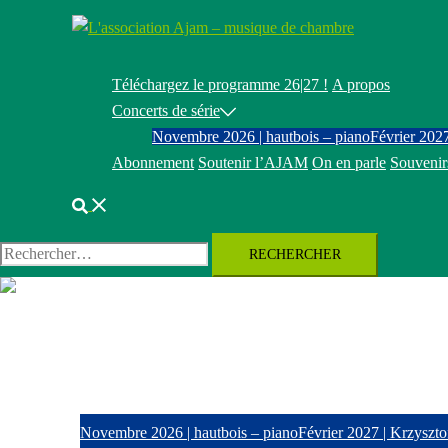
Aller
au
contenu
Téléchargez le programme 26|27 !
A propos
Concerts de série
Novembre 2026 | hautbois – piano
Février 2027
Abonnement
Soutenir l’AJAM
On en parle
Souvenir
Rechercher
Rechercher :
Fermer
le
menu
Téléchargez le programme 26|27 !
A propos
Concerts de série
Novembre 2026 | hautbois – piano
Février 2027 | Krzyszto