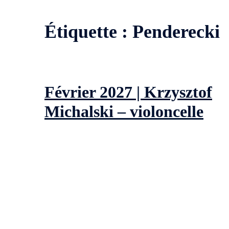
Étiquette :
Penderecki
Février 2027 | Krzysztof
Michalski – violoncelle
Un artiste complet. Quentin Ferrière – Le Soir Pour qui sa
l’accueillir, le hasard réserve parfois de belles découvertes
Krzysztof Michalski lui […]