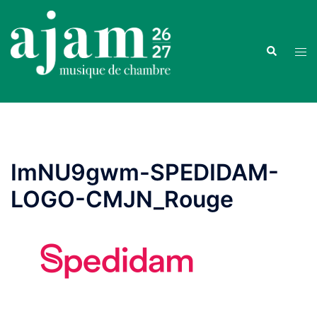
Aller
au
contenu
Recherche
Ouvr
le
men
ImNU9gwm-SPEDIDAM-
LOGO-CMJN_Rouge